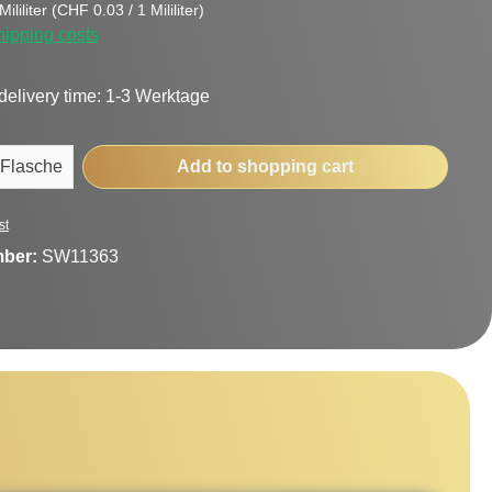
ililiter
(CHF 0.03 / 1 Mililiter)
hipping costs
delivery time: 1-3 Werktage
uantity: Enter the desired amount or use t
Flasche
Add to shopping cart
st
mber:
SW11363