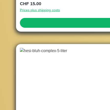
Regular price:
CHF 15.00
Prices plus shipping costs