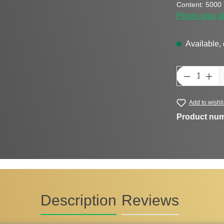
Content:
5000 M
Prices plus s
Available, 
Product Q
Add to wishli
Product nu
Description
Reviews