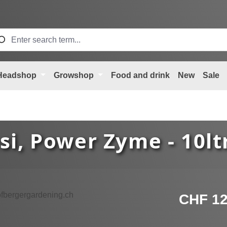
Headshop
Growshop
Food and drink
New
Sale
si, Power Zyme - 10ltr
Regular price
CHF 12