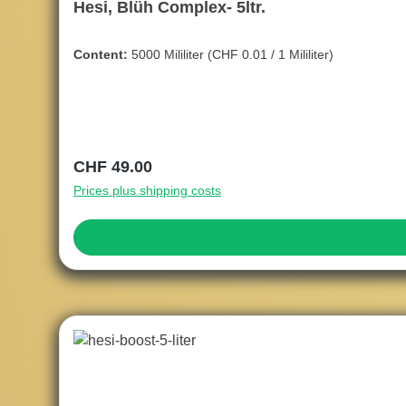
Hesi, Blüh Complex- 5ltr.
Content:
5000 Mililiter
(CHF 0.01 / 1 Mililiter)
Regular price:
CHF 49.00
Prices plus shipping costs