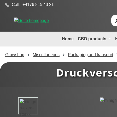
Call.: +4176 815 43 21
p to main content
Skip to search
Skip to main navigation
Home
CBD products
Growshop
Miscellaneous
Packaging and transport
Druckversc
Skip image gallery