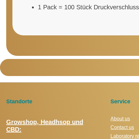
1 Pack = 100 Stück Druckverschlus
Standorte
Service
About us
Growshop, Headhsop und
Contact us
CBD:
Laboratory r