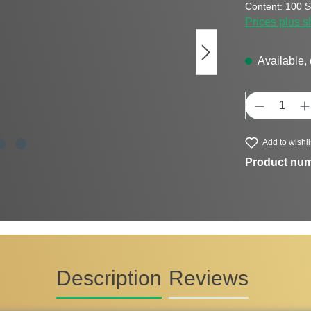
Content:
100 S
Prices plus s
Available, 
Product Q
Add to wishli
Product nu
Description
Reviews