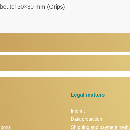
sbeutel 30×30 mm (Grips)
Legal matters
Imprint
Data protection
eports
Shipping and payment meth