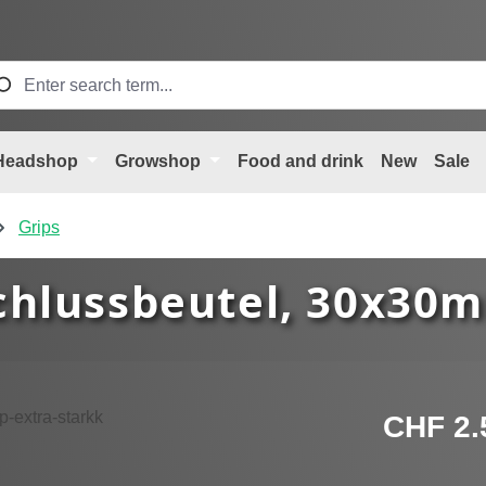
Headshop
Growshop
Food and drink
New
Sale
Grips
hlussbeutel, 30x30m
Regular price
CHF 2.