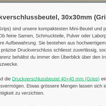
ckverschlussbeutel, 30x30mm (Gri
rips)
sind unsere kompaktesten Mini-Beutel und per
b feine Samen, Schmuckteile, Pulver oder Laborpr
ere Aufbewahrung. Sie bestehen aus hochwertigem 
präzise Druckverschluss schliesst zuverlässig, sod
arenz behältst du immer den Überblick über den Inh
szwecke.
nd die
Druckverschlussbeutel 40×40 mm (Grips)
ei
gsvermögen. Etwas grössere Mengen lassen sich i
tigkeit zu verzichten.