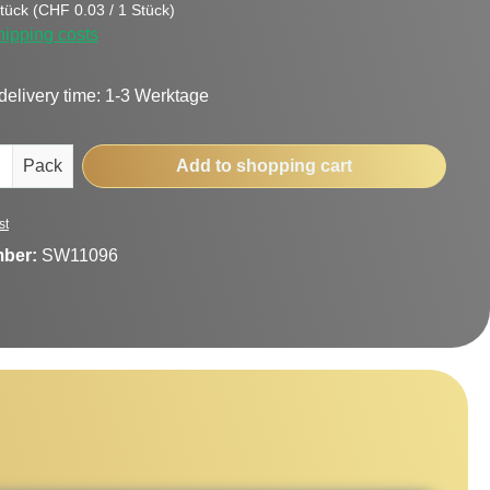
tück
(CHF 0.03 / 1 Stück)
hipping costs
delivery time: 1-3 Werktage
uantity: Enter the desired amount or use t
Pack
Add to shopping cart
st
mber:
SW11096