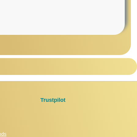
Trustpilot
ods