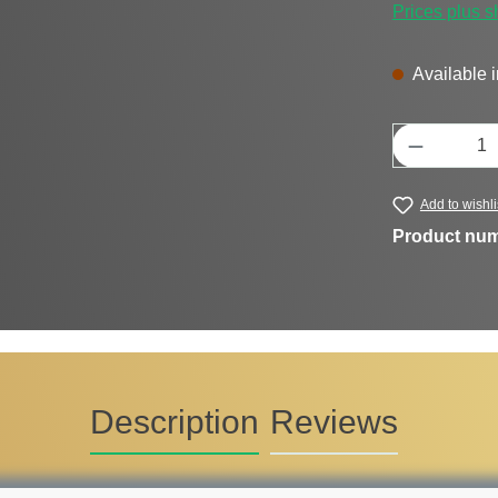
Prices plus s
Available i
Product Q
Add to wishli
Product nu
Description
Reviews