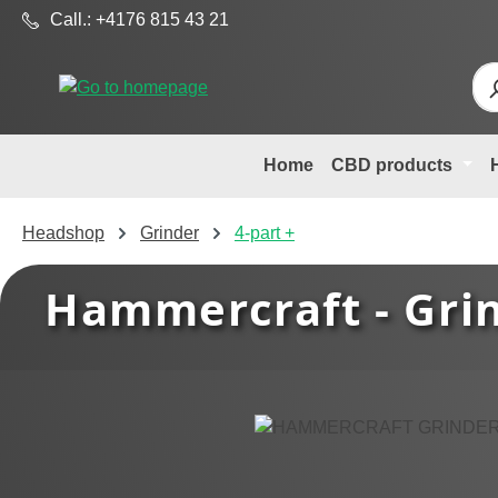
Call.: +4176 815 43 21
p to main content
Skip to search
Skip to main navigation
Home
CBD products
Headshop
Grinder
4-part +
Hammercraft - Grin
Skip image gallery