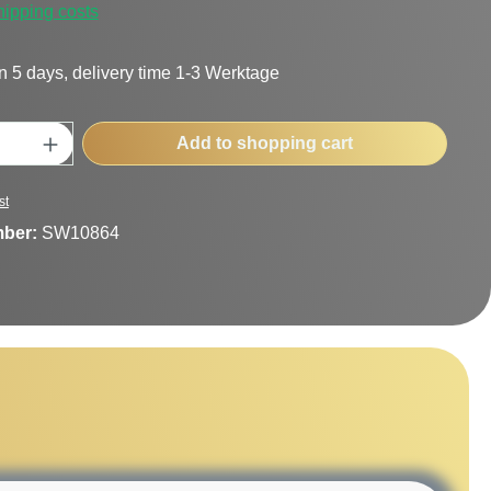
hipping costs
n 5 days, delivery time 1-3 Werktage
uantity: Enter the desired amount or use t
Add to shopping cart
st
mber:
SW10864