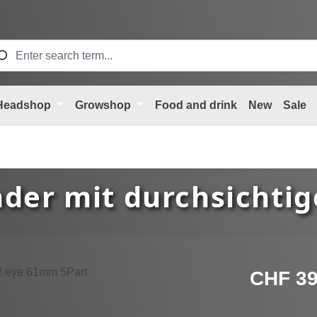
Headshop
Growshop
Food and drink
New
Sale
der mit durchsichtig
Regular price
CHF 39