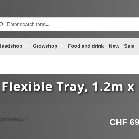
Headshop
Growshop
Food and drink
New
Sale
 Flexible Tray, 1.2m 
Regular price
CHF 69