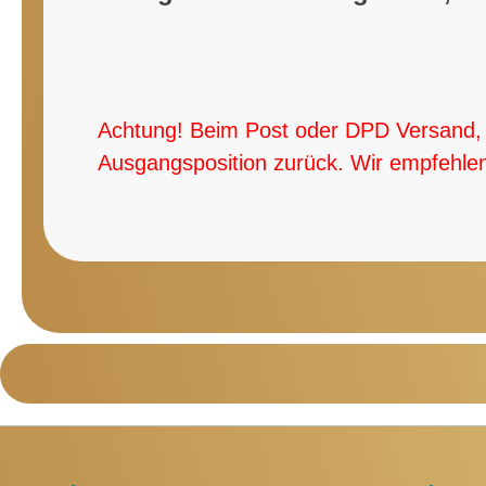
Achtung! Beim Post oder DPD Versand, w
Ausgangsposition zurück. Wir empfehlen