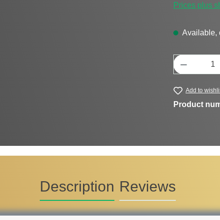
Prices plus s
Available, 
Product Q
Add to wishli
Product nu
Description
Reviews