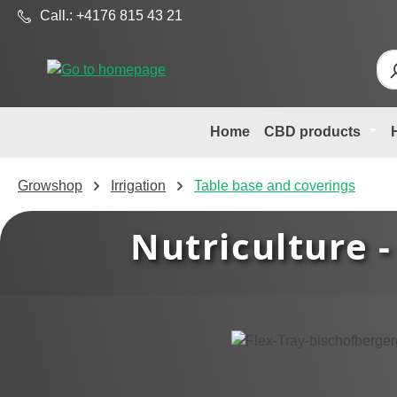
Call.: +4176 815 43 21
p to main content
Skip to search
Skip to main navigation
Home
CBD products
Growshop
Irrigation
Table base and coverings
Nutriculture -
Skip image gallery