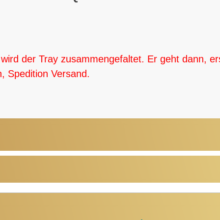
ird der Tray zusammengefaltet. Er geht dann, ers
, Spedition Versand.