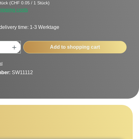
tück
(CHF 0.05 / 1 Stück)
hipping costs
delivery time: 1-3 Werktage
uantity: Enter the desired amount or use t
Add to shopping cart
st
mber:
SW11112