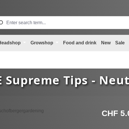
Headshop
Growshop
Food and drink
New
Sale
 Supreme Tips - Neut
Regular price
CHF 5.