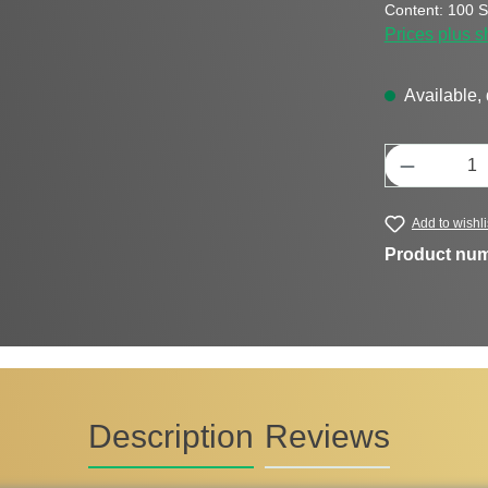
Content:
100 S
Prices plus s
Available, 
Product Q
Add to wishli
Product nu
Description
Reviews