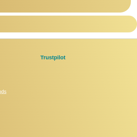
Trustpilot
ods