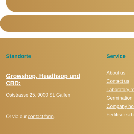
Standorte
Service
About us
Growshop, Headhsop und
Contact us
CBD:
Laboratory r
Oststrasse 25, 9000 St. Gallen
Germination 
Company hol
Fertiliser s
Or via our
contact form
.