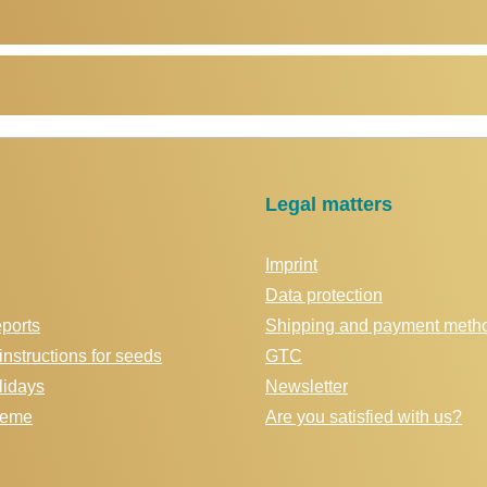
Legal matters
Imprint
Data protection
eports
Shipping and payment meth
instructions for seeds
GTC
idays
Newsletter
cheme
Are you satisfied with us?