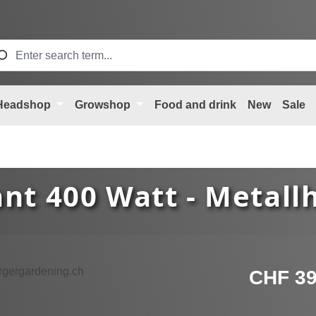
Headshop
Growshop
Food and drink
New
Sale
nt 400 Watt - Metall
Regular price
CHF 39