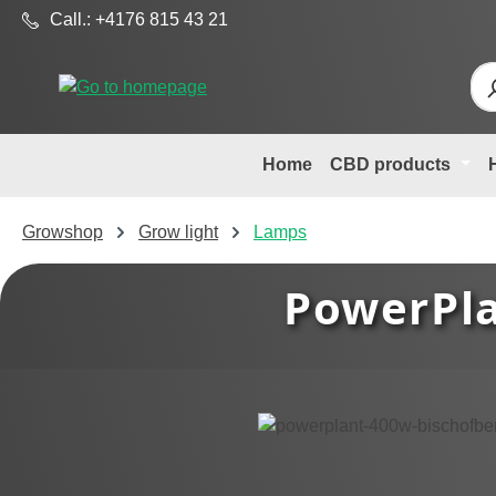
Call.: +4176 815 43 21
p to main content
Skip to search
Skip to main navigation
Home
CBD products
Growshop
Grow light
Lamps
PowerPla
Skip image gallery