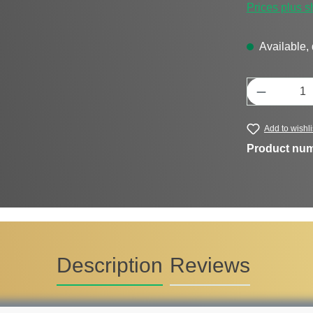
Prices plus s
Available, 
Product Q
Add to wishli
Product nu
Description
Reviews